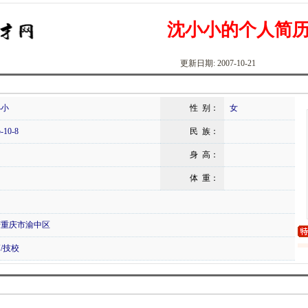
沈小小的个人简
更新日期: 2007-10-21
小小
性 别：
女
-10-8
民 族：
身 高：
体 重：
庆重庆市渝中区
/技校