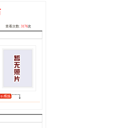
历
查看次数:
3176
次