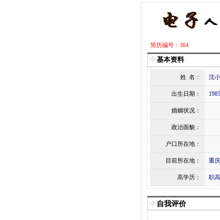
简历编号：364
基本资料
姓 名：
沈
出生日期：
1985
婚姻状况：
政治面貌：
户口所在地：
目前所在地：
重
高学历：
职高
自我评价