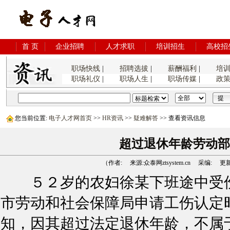
首 页
企业招聘
人才求职
培训招生
高校招
职场快线
|
招聘选拔
|
薪酬福利
|
培
职场礼仪
|
职场人生
|
职场传媒
|
政
您当前位置:
电子人才网首页
>>
HR资讯
>>
疑难解答
>> 查看资讯信息
超过退休年龄劳动部
（作者: 来源:众泰网ztsystem.cn 采编: 更新时间:
５２岁的农妇徐某下班途中受
市劳动和社会保障局申请工伤认定
知，因其超过法定退休年龄，不属