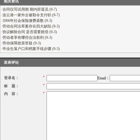
相关资讯
·
合同仅写试用期 期内辞退员 (9-7)
·
连云港一家外企被勒令支付职 (9-7)
·
2006年社会保险缴费基数 (9-3)
·
劳动合同法草案存在四大缺陷 (9-3)
·
协议解除合同 是否需要赔偿 (9-3)
·
劳动者享有哪些合法权利 (9-3)
·
劳动保障政策答疑 (9-3)
·
毕业生落户口和档案手续步骤 (9-3)
发表评论
*
登录名：
Email：
*
标 题：
*
内 容：