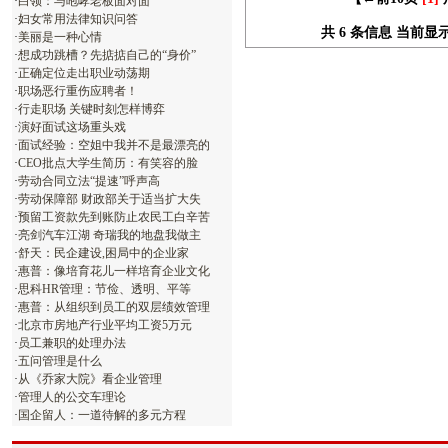
·
白领：与咆哮老板面对面
·
妇女常用法律知识问答
共 6 条信息 当前显示第 
·
美丽是一种心情
·
想成功跳槽？先掂掂自己的“身价”
·
正确定位走出职业动荡期
·
职场恶行重伤应聘者！
·
行走职场 关键时刻怎样博弈
·
演好面试这场重头戏
·
面试经验：空姐中我并不是最漂亮的
·
CEO批点大学生简历：有笑容的脸
·
劳动合同立法“提速”呼声高
·
劳动保障部 财政部关于适当扩大失
·
预留工资款先到账防止农民工白辛苦
·
亮剑汽车江湖 奇瑞我的地盘我做主
·
舒天：民企建设,困局中的企业家
·
惠普：像培育花儿一样培育企业文化
·
思科HR管理：节俭、透明、平等
·
惠普：从组织到员工的双层绩效管理
·
北京市房地产行业平均工资5万元
·
员工兼职的处理办法
·
五问管理是什么
·
从《乔家大院》看企业管理
·
管理人的公交车理论
·
国企留人：一道待解的多元方程