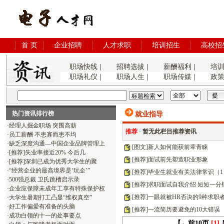
首 页
企业招聘
人才求职
培训招生
高校招
职场快线
|
招聘选拔
|
薪酬福利
|
培
职场礼仪
|
职场人生
|
职场传媒
|
政
热门资讯排行榜
就业指导
·
经理人掘金职场 突围高薪
推荐
·
暂无此栏目推荐资讯
·
员工薪酬 不患寡而患不均
·
缺乏深度沟通—中国企业品牌管理上
[图文]新人如何能获前辈青睐
·
[推荐]失业率接近20% 今后几
[推荐]面试前先塑造职业形象
·
[推荐]深圳已成为优秀大学生的聚
·
“经营企业的最高境界是‘玩企’”
[推荐]毕业生就业有关法律常识（1
·
500强总裁 卫氏跳槽启示录
[推荐]求职面试自我介绍 短短一分
·
企业应保障未成年工享有特殊保护权
[推荐]一眼就被HR否决的9种求职
·
大学生暑期打工凸显“维权真空”
·
好工作偏爱有准备的头脑
[推荐]一流简历要避免的10大错误
·
成功白领的十一的处事要点
【←前10页
[
1
]