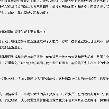
轮文化创新中却裹足不前？为什么我们引以为豪的企业家精神和变革勇气在文
什么我们对很多问题其实都已意识到，却没有勇敢地面对和改变？回顾这些，
责任。对此，我也深感失职和内疚！
革创新的管理失误主要有几点：
诸行动，往往过多考虑企业业绩和个人能力，容忍一些和企业核心价值观不一
业绩的企业主管。
团体里面形成和推行与集团愿景、价值观不一致的价值观和行为标准，从而在
服，严重毒化了企业的组织氛围，使一些正直而有才能的员工失去在企业的生
干部过分碍于情面，继续让他们身居高位。这种情况不但影响公司经营，也影
工激情减退，一些满怀激情的员工报效无门，许多员工也因此而离开企业。
底，我已经痛下决心要通过重新推进企业文化变革创新来真正改变内部一切阻