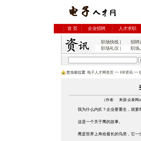
首 页
企业招聘
人才求职
职场快线
|
招聘
职场礼仪
|
职场
您当前位置:
电子人才网首页
>>
HR资讯
>>
（作者: 来源:众泰网ztsys
我为什么内疚？企业要重生，就要
这是一个关于鹰的故事。
鹰是世界上寿命最长的鸟类，它一生