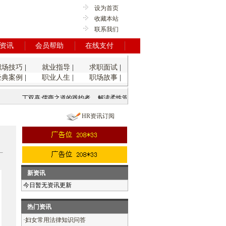
设为首页
收藏本站
联系我们
资讯
会员帮助
在线支付
职场技巧
|
就业指导
|
求职面试
|
经典案例
|
职业人生
|
职场故事
|
丁双喜:儒商之道的践约者
解读柔性管理
后沃兹时代的落寞
唐骏：荣耀归
HR资讯订阅
新资讯
今日暂无资讯更新
热门资讯
·
妇女常用法律知识问答