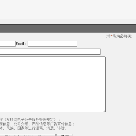
（带
*
号为必填项）
Email：
守《互联网电子公告服务管理规定》；
理信息、公司介绍、产品信息等广告宣传信息；
体、民族、国家等进行漫骂、污蔑、诽谤。