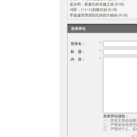
·
孟永明：新雇主的卓越之道 (9-18)
·
冯军：1+1=11的模式创 (9-18)
·
李嘉诚管理屈臣氏的四大秘诀 (9-18)
发表评论
*
登录名：
*
标 题：
*
内 容：
发表评论须知：
一、所发文章必须遵
二、严禁发布供求代
三、严禁对个人、实