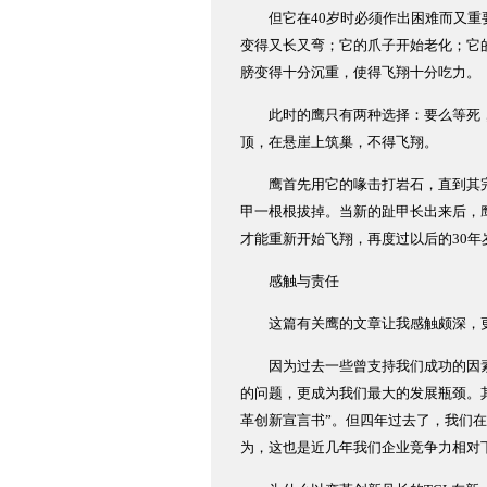
但它在40岁时必须作出困难而又重
变得又长又弯；它的爪子开始老化；它
膀变得十分沉重，使得飞翔十分吃力。
此时的鹰只有两种选择：要么等死，要
顶，在悬崖上筑巢，不得飞翔。
鹰首先用它的喙击打岩石，直到其完
甲一根根拔掉。当新的趾甲长出来后，
才能重新开始飞翔，再度过以后的30年
感触与责任
这篇有关鹰的文章让我感触颇深，更让
因为过去一些曾支持我们成功的因素
的问题，更成为我们最大的发展瓶颈。其
革创新宣言书”。但四年过去了，我们
为，这也是近几年我们企业竞争力相对