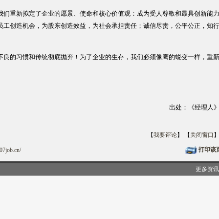
们重新拟定了企业的愿景、使命和核心价值观：成为受人尊敬和最具创新能
员工创造机会，为股东创造效益，为社会承担责任；诚信尽责，公平公正，知
良的习惯和传统彻底抛弃！为了企业的生存，我们必须像鹰的蜕变一样，重
出处：《经理人
【
我要评论
】 【
关闭窗口
打印该
07job.cn/
更多资讯