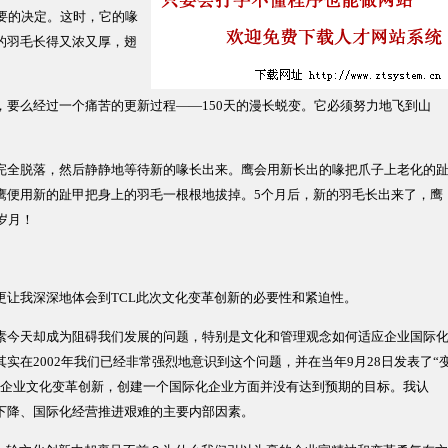
要的决定。这时，它的喙
的羽毛长得又浓又厚，翅
么经过一个痛苦的更新过程——150天的漫长蜕变。它必须努力地飞到山
全脱落，然后静静地等待新的喙长出来。鹰会用新长出的喙把爪子上老化的
鹰便用新的趾甲把身上的羽毛一根根地拔掉。5个月后，新的羽毛长出来了，鹰
岁月！
我深深地体会到TCL此次文化变革创新的必要性和紧迫性。
今天却成为阻碍我们发展的问题，特别是文化和管理观念如何适应企业国际
实在2002年我们已经非常强烈地意识到这个问题，并在当年9月28日发表了“
在企业文化变革创新，创建一个国际化企业方面并没有达到预期的目标。我认
下降、国际化经营推进艰难的主要内部因素。