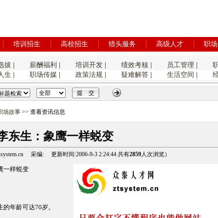
培训招生
高校招生
猎头服务
高级人才
职场
选拔
|
薪酬福利
|
培训开发
|
绩效考核
|
员工管理
|
人生
|
职场传媒
|
政策法规
|
疑难解答
|
生活空间
|
职场故事
>> 查看资讯信息
李东生：象鹰一样蜕变
tem.cn 采编: 更新时间:2006-9-3 2:24:44 共有
2859
人次浏览）
鹰一样蜕变
的年龄可达70岁。