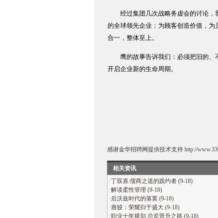
经过集团几次战略务虚会的讨论，我
的全球领先企业；为顾客创造价值，为
合一，整体至上。
鹰的故事告诉我们：必须把旧的、不
开启企业新的生命周期。
感谢
金华招聘网
提供技术支持
http://www.33
相关资讯
·
丁双喜:儒商之道的践约者 (9-18)
·
解读柔性管理 (9-18)
·
后沃兹时代的落寞 (9-18)
·
唐骏：荣耀归于盛大 (9-18)
·
职业十年规划 总监晋升之路 (9-18)