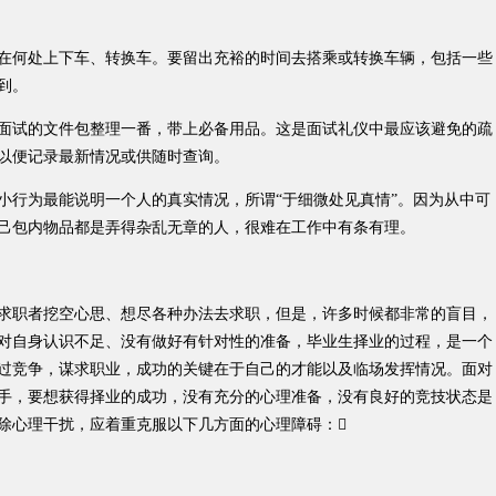
何处上下车、转换车。要留出充裕的时间去搭乘或转换车辆，包括一些
到。
试的文件包整理一番，带上必备用品。这是面试礼仪中最应该避免的疏
以便记录最新情况或供随时查询。
行为最能说明一个人的真实情况，所谓“于细微处见真情”。因为从中可
己包内物品都是弄得杂乱无章的人，很难在工作中有条有理。
职者挖空心思、想尽各种办法去求职，但是，许多时候都非常的盲目，
对自身认识不足、没有做好有针对性的准备，毕业生择业的过程，是一个
过竞争，谋求职业，成功的关键在于自己的才能以及临场发挥情况。面对
手，要想获得择业的成功，没有充分的心理准备，没有良好的竞技状态是
除心理干扰，应着重克服以下几方面的心理障碍：