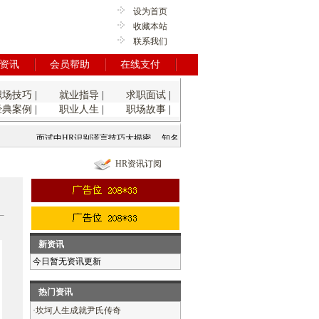
设为首页
收藏本站
联系我们
资讯
会员帮助
在线支付
职场技巧
|
就业指导
|
求职面试
|
经典案例
|
职业人生
|
职场故事
|
面试中HR识别谎言技巧大揭密
知名外企的各种招聘术
快速反应规避员工入
HR资讯订阅
新资讯
今日暂无资讯更新
热门资讯
·
坎坷人生成就尹氏传奇