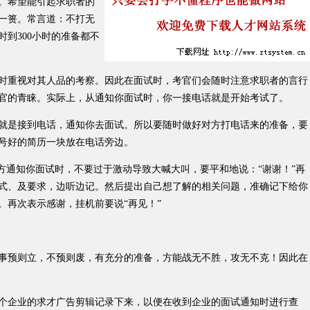
。希望能引起求职者的
一篑。常言道：不打无
时到300小时的准备都不
重视对其人品的考察。因此在面试时，考官们会随时注意求职者的言行
官的青睐。实际上，从通知你面试时，你一接电话就是开始考试了。
是接到电话，通知你去面试。所以要随时做好对方打电话来的准备，要
号好的简历一块放在电话旁边。
通知你面试时，不要过于激动导致大喊大叫，要平和地说：“谢谢！”再
式、及要求，边听边记。然后提出自己想了解的相关问题，准确记下给你
。再次表示感谢，挂机前要说“再见！”
预则立，不预则废，有充分的准备，方能战无不胜，攻无不克！因此在
企业的求才广告剪辑记录下来，以便在收到企业的面试通知时进行查