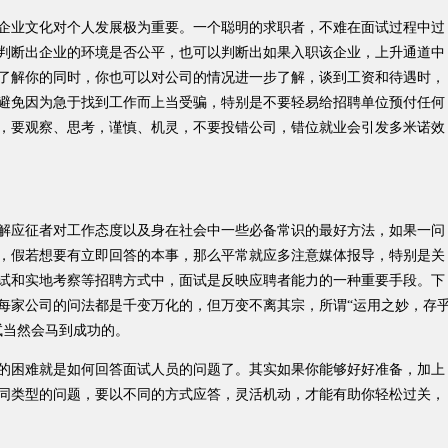
业文化对个人发展极为重要。一个聪明的求职者，不难在面试过程中过
判断出企业的环境是否公平，也可以判断出如果入职该企业，上升通道中
了解你的同时，你也可以对公司的情况进一步了解，谈到工资和待遇时，
避免因为急于找到工作而上当受骗，特别是不要轻易给招聘单位预付任何
，要观察、思考，谨慎、机灵，不要投错公司，错位就业会引发多米诺效
应征者对工作态度以及身在社会中一些必备常识的最好方法，如果一问
，假若想要有立即回答的本事，那么平常就应多注意媒体报导，特别是关
试和实地考察等招聘方式中，面试是反映应聘者能力的一种重要手段。下
每家公司的问法都是千变万化的，但万变不离其宗，所谓“运用之妙，存
试当然会马到成功的。
困难就是如何回答面试人员的问题了。其实如果你能够好好准备，加上
同类型的问题，要以不同的方式应答，灵活机动，才能有助你轻松过关，