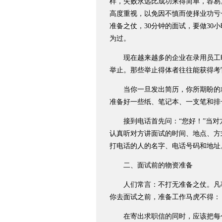
样，失败永远比成功来得简单，容易
高度重视，以免因不慎而使择业功亏
准备之仗，30分钟的面试，要做30小
为过。
现在越来越多的企业在录用员工时
举止。那些举止得体者往往能获得考
当你一旦发出简历，你所期盼的就
准备好一些纸、笔记本、一支笔和排
接到电话首先问：“您好！”当对方
认真听对方讲面试的时间、地点、方
打电话的人的名字、电话号码和地址
二、面试前的物资准备
人们常言：不打无准备之仗。凡事
你去面试之前，准备工作马虎不得：
在寄出求职信的同时，应该把每个