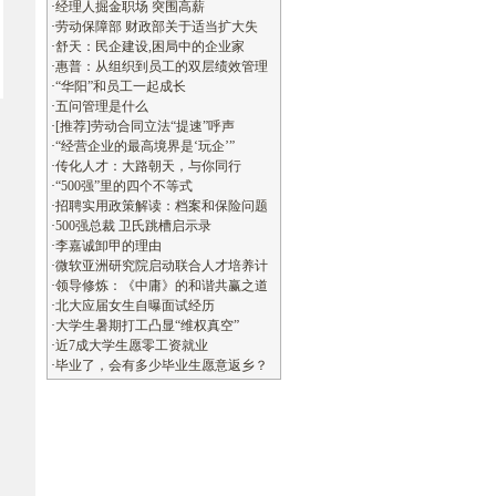
·
经理人掘金职场 突围高薪
·
劳动保障部 财政部关于适当扩大失
·
舒天：民企建设,困局中的企业家
·
惠普：从组织到员工的双层绩效管理
·
“华阳”和员工一起成长
·
五问管理是什么
·
[推荐]劳动合同立法“提速”呼声
·
“经营企业的最高境界是‘玩企’”
·
传化人才：大路朝天，与你同行
·
“500强”里的四个不等式
·
招聘实用政策解读：档案和保险问题
·
500强总裁 卫氏跳槽启示录
·
李嘉诚卸甲的理由
·
微软亚洲研究院启动联合人才培养计
·
领导修炼：《中庸》的和谐共赢之道
·
北大应届女生自曝面试经历
·
大学生暑期打工凸显“维权真空”
·
近7成大学生愿零工资就业
·
毕业了，会有多少毕业生愿意返乡？