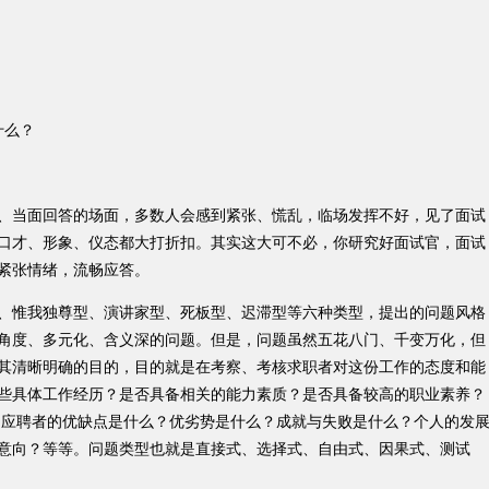
什么？
当面回答的场面，多数人会感到紧张、慌乱，临场发挥不好，见了面试
口才、形象、仪态都大打折扣。其实这大可不必，你研究好面试官，面试
紧张情绪，流畅应答。
惟我独尊型、演讲家型、死板型、迟滞型等六种类型，提出的问题风格
角度、多元化、含义深的问题。但是，问题虽然五花八门、千变万化，但
其清晰明确的目的，目的就是在考察、考核求职者对这份工作的态度和能
些具体工作经历？是否具备相关的能力素质？是否具备较高的职业素养？
？应聘者的优缺点是什么？优劣势是什么？成就与失败是什么？个人的发
意向？等等。问题类型也就是直接式、选择式、自由式、因果式、测试