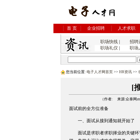
首 页
企业招聘
人才求职
职场快线
|
招聘
职场礼仪
|
职场
您当前位置:
电子人才网首页
>>
HR资讯
>>
[
（作者: 来源:众泰网ztsys
面试前的全方位准备
一、面试从接到通知就开始了
面试是求职者求职择业的关键环