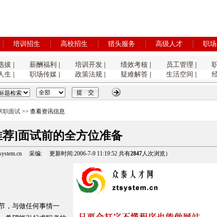
培训招生
高校招生
猎头服务
高级人才
职场
选拔
|
薪酬福利
|
培训开发
|
绩效考核
|
员工管理
|
人生
|
职场传媒
|
政策法规
|
疑难解答
|
生活空间
|
求职面试
>> 查看资讯信息
推荐]面试前的全方位准备
tem.cn 采编: 更新时间:2006-7-9 11:19:52 共有
2847
人次浏览）
节，与做任何事情一