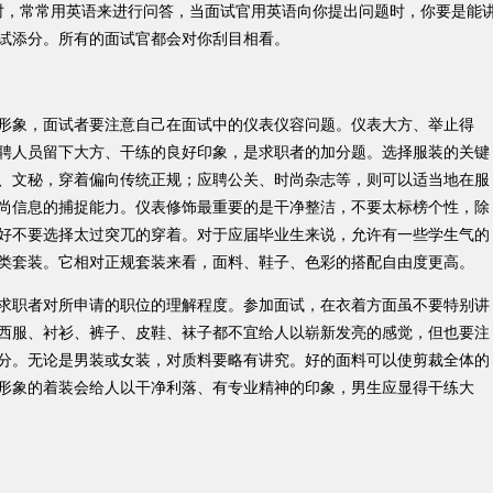
，常常用英语来进行问答，当面试官用英语向你提出问题时，你要是能
试添分。所有的面试官都会对你刮目相看。
象，面试者要注意自己在面试中的仪表仪容问题。仪表大方、举止得
聘人员留下大方、干练的良好印象，是求职者的加分题。选择服装的关键
、文秘，穿着偏向传统正规；应聘公关、时尚杂志等，则可以适当地在服
尚信息的捕捉能力。仪表修饰最重要的是干净整洁，不要太标榜个性，除
好不要选择太过突兀的穿着。对于应届毕业生来说，允许有一些学生气的
类套装。它相对正规套装来看，面料、鞋子、色彩的搭配自由度更高。
职者对所申请的职位的理解程度。参加面试，在衣着方面虽不要特别讲
西服、衬衫、裤子、皮鞋、袜子都不宜给人以崭新发亮的感觉，但也要注
分。无论是男装或女装，对质料要略有讲究。好的面料可以使剪裁全体的
形象的着装会给人以干净利落、有专业精神的印象，男生应显得干练大