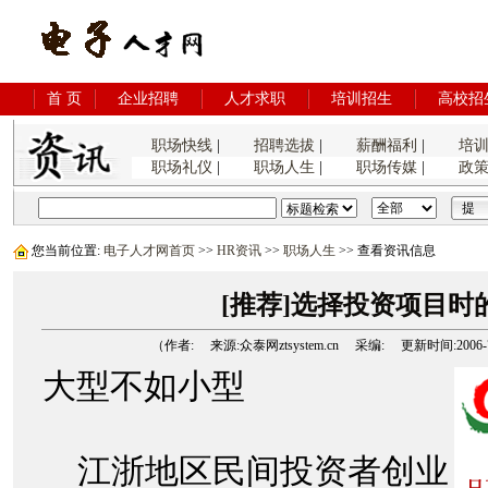
首 页
企业招聘
人才求职
培训招生
高校招
职场快线
|
招聘选拔
|
薪酬福利
|
培
职场礼仪
|
职场人生
|
职场传媒
|
政
您当前位置:
电子人才网首页
>>
HR资讯
>>
职场人生
>> 查看资讯信息
[推荐]选择投资项目时
（作者: 来源:众泰网ztsystem.cn 采编: 更新时间:2006-7-9
大型不如小型
江浙地区民间投资者创业