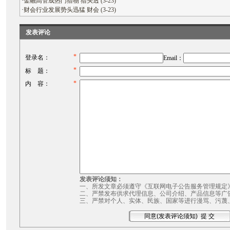
·
金融高管成热门猎物 猎头透 (3-23)
·
财会行业发展势头迅猛 财会 (3-23)
发表评论
*
登录名：
Email：
*
标 题：
*
内 容：
发表评论须知：
一、所发文章必须遵守《互联网电子公告服务管理规定
二、严禁发布供求代理信息、公司介绍、产品信息等广
三、严禁对个人、实体、民族、国家等进行漫骂、污蔑