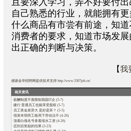
且要深入学习，弄不好要付出
自己熟悉的行业，就能拥有更
什么商品有市尝有前途，知道
消费者的要求，知道市场发展
出正确的判断与决策。
【
我
感谢
金华招聘网
提供技术支持
http://www.3307job.cn/
相关资讯
·
薪酬制度不善限制我国IT企 (5-7)
·
建行:普通员工也能享受股权 (5-7)
·
员工奖金差异大 是好是坏？ (5-5)
·
强资本弱劳工格局下劳动法不 (4-26)
·
顶着白领名号拿着缩水工资 (4-26)
·
迟到后奖励的结果 (3-23)