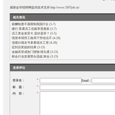
感谢
金华招聘网
提供技术支持
http://www.3307job.cn/
相关资讯
·
薪酬制度不善限制我国IT企 (5-7)
·
建行:普通员工也能享受股权 (5-7)
·
员工奖金差异大 是好是坏？ (5-5)
·
强资本弱劳工格局下劳动法不 (4-26)
·
顶着白领名号拿着缩水工资 (4-26)
·
迟到后奖励的结果 (3-23)
·
金融高管成热门猎物 猎头透 (3-23)
·
财会行业发展势头迅猛 财会 (3-23)
发表评论
*
登录名：
Email：
*
标 题：
*
内 容：