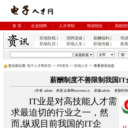
首 页
企业招聘
人才求职
培训招生
高校招
职场快线
|
招聘选拔
|
薪酬福利
|
培
职场礼仪
|
职场人生
|
职场传媒
|
政
您当前位置:
电子人才网首页
>>
HR资讯
>>
职场人生
>> 查看资讯信息
薪酬制度不善限制我国IT
（作者: admin 来源:众泰网ztsystem.cn 采编:admin 更新时间:200
IT业是对高技能人才需
求最迫切的行业之一，然
而,纵观目前我国的IT企