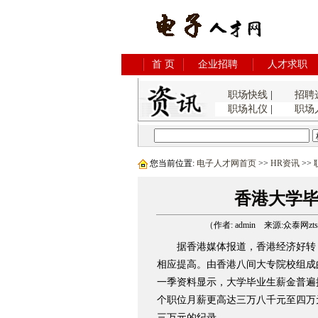
首 页
企业招聘
人才求职
职场快线
|
招聘
职场礼仪
|
职场
您当前位置:
电子人才网首页
>>
HR资讯
>>
香港大学毕
（作者: admin 来源:众泰网ztsys
据香港媒体报道，香港经济好转
相应提高。由香港八间大专院校组成
一季资料显示，大学毕业生薪金普遍
个职位月薪更高达三万八千元至四万
三万元的纪录。