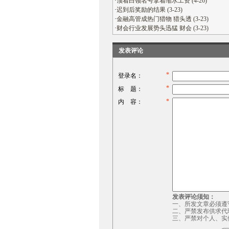
·
顶着白领名号拿着缩水工资 (4-26)
·
迟到后奖励的结果 (3-23)
·
金融高管成热门猎物 猎头透 (3-23)
·
财会行业发展势头迅猛 财会 (3-23)
发表评论
*
登录名：
*
标 题：
*
内 容：
发表评论须知：
一、所发文章必须遵
二、严禁发布供求代
三、严禁对个人、实