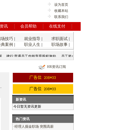
设为首页
收藏本站
联系我们
资讯
会员帮助
在线支付
职场技巧
|
就业指导
|
求职面试
|
经典案例
|
职业人生
|
职场故事
|
建行:普通员工也能享受股权激励
员工奖金差异大 是好是坏？
强资本弱劳工格
HR资讯订阅
新资讯
今日暂无资讯更新
热门资讯
·
经理人掘金职场 突围高薪