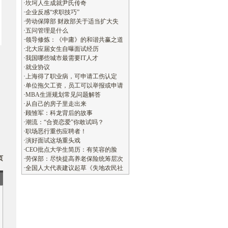
·
坎坷人生成就尹氏传奇
·
企业反感“求职技巧”
·
劳动保障部 财政部关于适当扩大失
·
五问管理是什么
·
领导修炼：《中庸》的和谐共赢之道
·
北大应届女生自曝面试经历
·
我国哪些城市最需要IT人才
·
就业协议
·
上海得了职业病，可申请工伤认定
·
单位拖欠工资，员工可以举报或申请
·
MBA生涯规划常见问题解答
·
从自己的房子里走出来
·
顾雏军：科龙背后的故事
·
潮流：“合资恋爱”你敢试吗？
·
职场恶行重伤应聘者！
·
演好面试这场重头戏
】
·
CEO批点大学生简历：有笑容的脸
页
·
劳保部：尽快提高养老保险统筹层次
·
全国人大代表建议起草《失地农民社