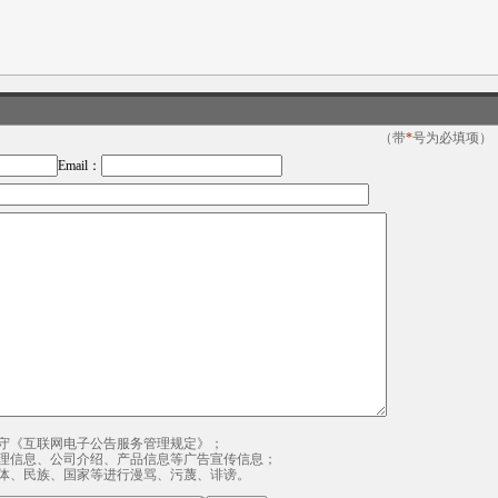
（带
*
号为必填项）
Email：
守《互联网电子公告服务管理规定》；
理信息、公司介绍、产品信息等广告宣传信息；
体、民族、国家等进行漫骂、污蔑、诽谤。