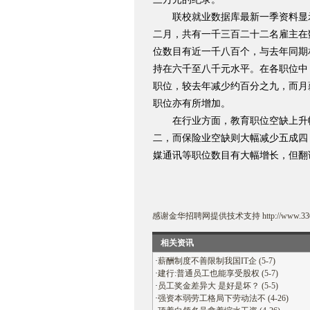
联校就业数据库最新一季资料显
二月，共有一千三百二十二名雇主在
位数目有近一千八百个，与去年同期
持在六千至八千元水平。在各职位中
职位，较去年减少约百分之九，而月
职位亦有所增加。
在行业方面，教育职位空缺上升幅
二，而保险业空缺则大幅减少五成四
媒通讯等职位数目有大幅增长，但翻
感谢
金华招聘网
提供技术支持
http://www.33
相关资讯
·
薪酬制度不善限制我国IT企 (5-7)
·
建行:普通员工也能享受股权 (5-7)
·
员工奖金差异大 是好是坏？ (5-5)
·
强资本弱劳工格局下劳动法不 (4-26)