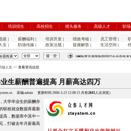
培训招生
高校招生
猎头服务
高级人才
职场
选拔
|
薪酬福利
|
培训开发
|
绩效考核
|
员工管理
|
人生
|
职场传媒
|
政策法规
|
疑难解答
|
生活空间
|
薪酬制度不善限制我国IT企业良性发展
职场人生
>> 查看资讯信息
业生薪酬普遍提高 月薪高达四万
tem.cn 采编:admin 更新时间:2006-3-23 12:08:15 共有
2845
人次浏览）
，大学毕业生的薪酬亦
的联校就业数据库最新
提高，数据库中其中一
元，打破去年月薪最高