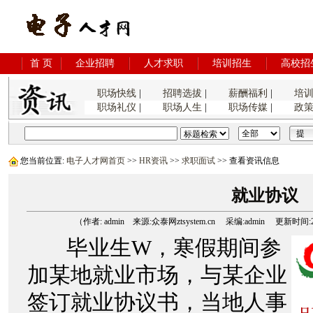
首 页
企业招聘
人才求职
培训招生
高校招
职场快线
|
招聘选拔
|
薪酬福利
|
培
职场礼仪
|
职场人生
|
职场传媒
|
政
您当前位置:
电子人才网首页
>>
HR资讯
>>
求职面试
>> 查看资讯信息
就业协议
（作者: admin 来源:众泰网ztsystem.cn 采编:admin 更新时间:2006
毕业生W，寒假期间参
加某地就业市场，与某企业
签订就业协议书，当地人事