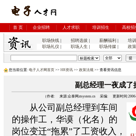
首 页
企业招聘
人才求职
培训招生
高校招
职场快线
|
招聘选拔
|
薪酬福利
|
培
职场礼仪
|
职场人生
|
职场传媒
|
政
您当前位置:
电子人才网首页
>>
HR资讯
>>
政策法规
>> 查看资讯信息
副总经理一夜成了
（作者: 来源:众泰网ztsystem.cn 采编: 更新时间:2006-9-3
从公司副总经理到车间
的操作工，华谟（化名）的
岗位变迁“拖累”了工资收入，