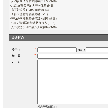
·
劳动合同法的最大目标在于阻 (9-18)
·
北京:丧葬费已纳入养老保险 (9-18)
·
员工被迫辞职 单位负责 (9-18)
·
退休了也有劳动的资格 (9-18)
·
劳动合同期限应进行双向调整 (9-18)
·
北京7月起医保就诊将施行实 (9-18)
·
人力资源派遣中的六大法律风 (9-18)
发表评论
*
登录名：
Email：
*
标 题：
*
内 容：
发表评论须知：