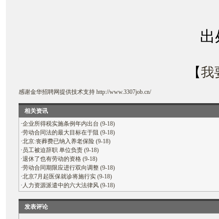
出
【
我
感谢
金华招聘网
提供技术支持
http://www.3307job.cn/
相关资讯
·
企业所得税实施条例年内出台 (9-18)
·
劳动合同法的最大目标在于阻 (9-18)
·
北京:丧葬费已纳入养老保险 (9-18)
·
员工被迫辞职 单位负责 (9-18)
·
退休了也有劳动的资格 (9-18)
·
劳动合同期限应进行双向调整 (9-18)
·
北京7月起医保就诊将施行实 (9-18)
·
人力资源派遣中的六大法律风 (9-18)
发表评论