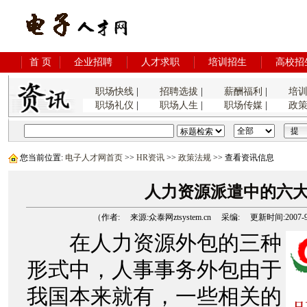
首 页
企业招聘
人才求职
培训招生
高校招
职场快线
|
招聘选拔
|
薪酬福利
|
培
职场礼仪
|
职场人生
|
职场传媒
|
政
您当前位置:
电子人才网首页
>>
HR资讯
>>
政策法规
>> 查看资讯信息
人力资源派遣中的六
（作者: 来源:众泰网ztsystem.cn 采编: 更新时间:2007-9-18
在人力资源外包的三种
形式中，人事事务外包由于
我国本来就有，一些相关的