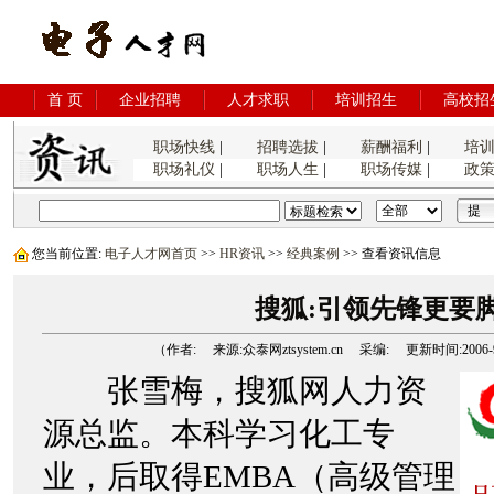
首 页
企业招聘
人才求职
培训招生
高校招
职场快线
|
招聘选拔
|
薪酬福利
|
培
职场礼仪
|
职场人生
|
职场传媒
|
政
您当前位置:
电子人才网首页
>>
HR资讯
>>
经典案例
>> 查看资讯信息
搜狐:引领先锋更要
（作者: 来源:众泰网ztsystem.cn 采编: 更新时间:2006-9-7
张雪梅，搜狐网人力资
源总监。本科学习化工专
业，后取得EMBA（高级管理