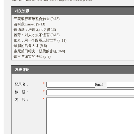
相关资讯
·
三菱银行薪酬整合触雷 (9-13)
·
请叫我Lenovo (9-13)
·
肯德基：培训无止境 (9-13)
·
雅芳：对人才永不悭吝 (9-13)
·
IBM：用一个圆圈玩转世界 (7-11)
·
跛脚的后备人才 (9-8)
·
索尼盛田昭夫：阴柔的张狂 (9-8)
·
谎言与诚实的博弈 (9-8)
发表评论
*
登录名：
Email：
*
标 题：
*
内 容：