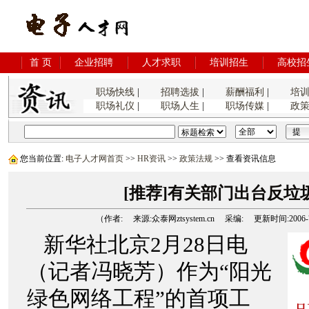
首 页
企业招聘
人才求职
培训招生
高校招
职场快线
|
招聘选拔
|
薪酬福利
|
培
职场礼仪
|
职场人生
|
职场传媒
|
政
您当前位置:
电子人才网首页
>>
HR资讯
>>
政策法规
>> 查看资讯信息
[推荐]有关部门出台反垃
（作者: 来源:众泰网ztsystem.cn 采编: 更新时间:2006-7-9
新华社北京2月28日电
（记者冯晓芳）作为“阳光
绿色网络工程”的首项工