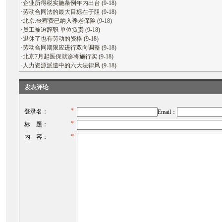
·
企业所得税实施条例年内出台 (9-18)
·
劳动合同法的最大目标在于阻 (9-18)
·
北京:丧葬费已纳入养老保险 (9-18)
·
员工被迫辞职 单位负责 (9-18)
·
退休了也有劳动的资格 (9-18)
·
劳动合同期限应进行双向调整 (9-18)
·
北京7月起医保就诊将施行实 (9-18)
·
人力资源派遣中的六大法律风 (9-18)
发表评论
*
登录名：
Email：
*
标 题：
*
内 容：