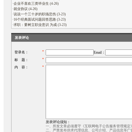
·
企业不喜欢三类毕业生 (4-26)
·
就业协议 (4-26)
·
说说一个三十岁的职场悲伤 (3-23)
·
16个经典面试问题回答思路 (3-23)
·
求职：要树立职业意识 为成 (3-23)
发表评论
*
登录名：
Email：
*
标 题：
*
内 容：
发表评论须知：
一、所发文章必须遵守《互联网电子公告服务管理规定
二、严禁发布供求代理信息、公司介绍、产品信息等广