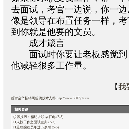
去面试，考官一边说，你一边
像是领导在布置任务一样，考
到你就是他要的文员。
成才箴言
面试时你要让老板感觉到
他减轻很多工作量。
【
我
感谢
金华招聘网
提供技术支持
http://www.3307job.cn/
相关资讯
·
求职技巧：精明求职 会打电 (5-5)
·
IT人找工作之面试宝典 (5-5)
·
IT蓝领编程员年过35岁后 (5-5)