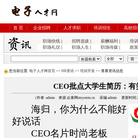
首 页
企业招聘
人才求职
培训招生
高校招
职场快线
|
招聘选拔
|
薪酬福利
|
培
职场礼仪
|
职场人生
|
职场传媒
|
政
您当前位置:
电子人才网首页
>>
HR资讯
>>
培训开发
>> 查看资讯信息
CEO批点大学生简历：有
（作者: admin 来源:众泰网ztsystem.cn 采编:admin 更新时间:2006
海归，你为什么不能好
好说话
CEO名片时尚老板