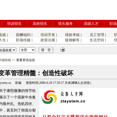
培训招生
高校招生
猎头服务
高级人才
职场
选拔
|
薪酬福利
|
培训开发
|
绩效考核
|
员工管理
|
人生
|
职场传媒
|
政策法规
|
疑难解答
|
生活空间
|
职场快线
>> 查看资讯信息
变革管理精髓：创造性破坏
em.cn 采编: 更新时间:2006-6-26 17:20:57 共有
2858
人次浏览）
关于康熙撤藩的情节给
展示了一个国家中央集
内叛外乱、危机四伏、
中，甚至到了彻底分裂
内部的管理变革同样具