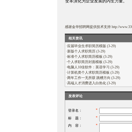
变革演化为企业发展的内生力量。
感谢
金华招聘网
提供技术支持
http://www.33
相关资讯
·
应届毕业生求职简历模版 (3-29)
·
新版个人求职简历 (3-29)
·
标准个人求职简历模板 (3-29)
·
个人求职简历封面模板 (3-29)
·
电脑人10佳软件：英语学习 (3-29)
·
计算机类个人求职简历模板 (3-29)
·
两年工作一无所获 跳槽方向 (3-29)
·
高端人才消费进入白热化 (3-29)
发表评论
*
登录名：
*
标 题：
*
内 容：