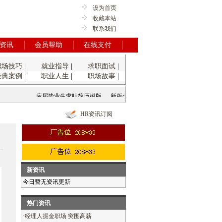
设为首页
收藏本站
联系我们
资讯
会员帮助
在线支付
职场技巧
|
就业指导
|
求职面试
|
经典案例
|
职业人生
|
职场故事
|
应届毕业生求职简历模版
新版个人求职简历
标准个人求职简历模板
HR资讯订阅
新资讯
今日暂无资讯更新
热门资讯
·
经理人掘金职场 突围高薪