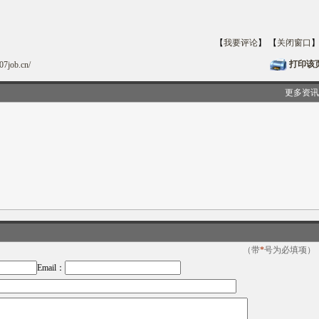
【
我要评论
】 【
关闭窗口
打印该
07job.cn/
更多资讯
（带
*
号为必填项）
Email：