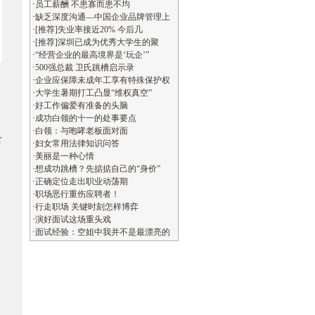
·
员工薪酬 不患寡而患不均
·
缺乏深度沟通—中国企业品牌管理上
·
[推荐]失业率接近20% 今后几
·
[推荐]深圳已成为优秀大学生的聚
·
“经营企业的最高境界是‘玩企’”
·
500强总裁 卫氏跳槽启示录
·
企业应保障未成年工享有特殊保护权
·
大学生暑期打工凸显“维权真空”
·
好工作偏爱有准备的头脑
·
成功白领的十一的处事要点
·
白领：与咆哮老板面对面
君
·
妇女常用法律知识问答
·
美丽是一种心情
·
想成功跳槽？先掂掂自己的“身价”
·
正确定位走出职业动荡期
·
职场恶行重伤应聘者！
·
行走职场 关键时刻怎样博弈
·
演好面试这场重头戏
·
面试经验：空姐中我并不是最漂亮的