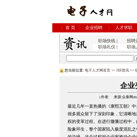
首 页
企业招聘
人才求职
职场快线
|
招聘
职场礼仪
|
职场
您当前位置:
电子人才网首页
>>
HR资讯
>>
企业
（作者: 来源:众泰网ztsyst
最近几年一直热播的《康熙王朝》中
很多观众留下了深刻印象，它清晰地
权的变革过程。在进行撤藩过程中，
险象环生，整个国家陷入极度混乱之
的边缘。这个过程对企业家推动企业