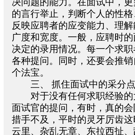
决问题的能力。在面试中，更
的言行举止，判断个人的性格
反映应聘者的应变能力、理解
广度和宽度。一般，应聘时的
决定的录用情况。每一个求职
各种提问。同时，还要会推销
个法宝。
三、 抓住面试中的采分
对于没有任何求职经验的
面试官的提问，有时，真的会
措手不及，平时的灵牙厉齿这
云里、杂乱无章、东拉西扯、