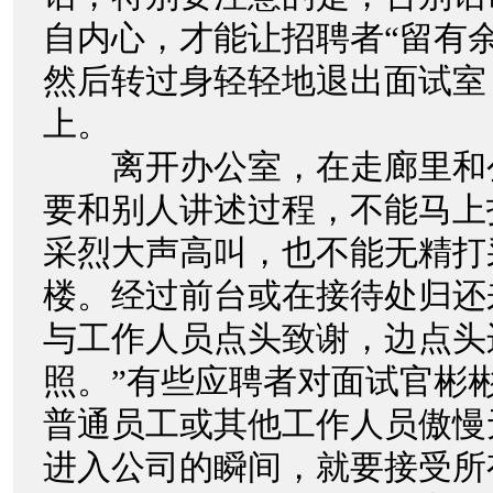
自内心，才能让招聘者“留有余
然后转过身轻轻地退出面试室
上。
离开办公室，在走廊里和
要和别人讲述过程，不能马上
采烈大声高叫，也不能无精打
楼。经过前台或在接待处归还
与工作人员点头致谢，边点头
照。”有些应聘者对面试官彬
普通员工或其他工作人员傲慢
进入公司的瞬间，就要接受所