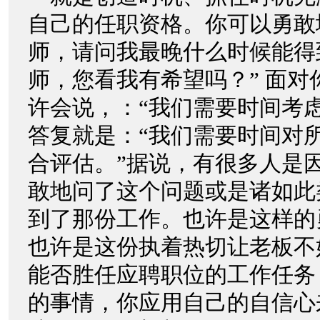
自己的任职资格。你可以勇敢
师，请问我最晚什么时候能得
师，您看我有希望吗？” 面
许会说，：“我们需要时间考
答复就是：“我们需要时间对
合评估。”据说，有很多人是
敢地问了这个问题或是诸如此
到了那份工作。也许是这样的
也许是这份执着热切让老板不
能否胜任应聘职位的工作任务
的事情，你应用自己的自信心