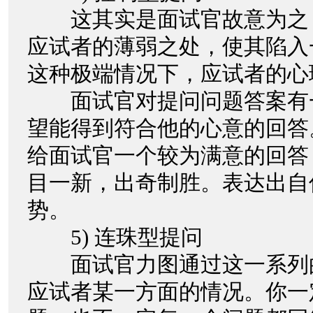
这其实是面试官故意为之
应试者的薄弱之处，使其陷入
这种极端情况下，应试者的心
面试官对提问问题答案有
望能得到符合他的心意的回答
给面试官一个较为满意的回答
目一新，出奇制胜。表达出自
势。
5) 连珠型提问
面试官力图通过这一系列
应试者某一方面的情况。你一