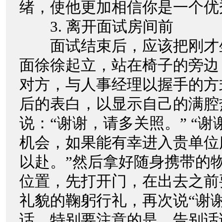
绪，使他更加相信你是一个优
3. 离开面试房间前
面试结束后，应该把刚才
面徐徐起立，站在椅子的旁边
对方，与人事经理以握手的方
后的表白，以显示自己的满腔
说：“谢谢，请多关照。” “
机会，如果能有幸进入贵单位
以赴。”然后拿好随身携带的
位置，先打开门，在出去之前
礼貌的鞠躬行礼，再次说“谢
话，特别要注意的是，告别话