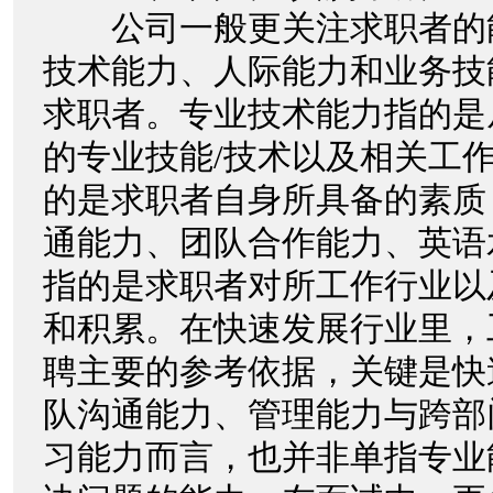
公司一般更关注求职者的能
技术能力、人际能力和业务技
求职者。专业技术能力指的是
的专业技能/技术以及相关工
的是求职者自身所具备的素质
通能力、团队合作能力、英语
指的是求职者对所工作行业以
和积累。在快速发展行业里，
聘主要的参考依据，关键是快
队沟通能力、管理能力与跨部
习能力而言，也并非单指专业