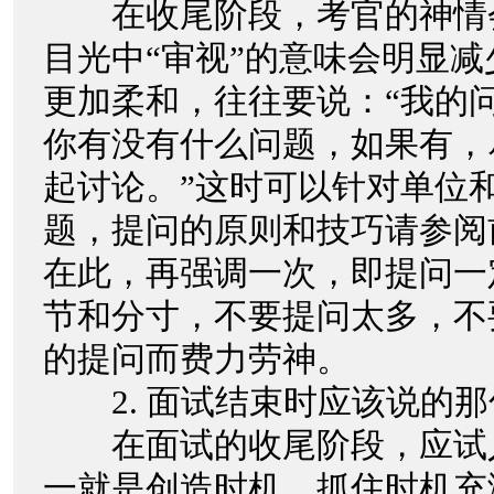
在收尾阶段，考官的神情
目光中“审视”的意味会明显
更加柔和，往往要说：“我的
你有没有什么问题，如果有，
起讨论。”这时可以针对单位
题，提问的原则和技巧请参阅
在此，再强调一次，即提问一
节和分寸，不要提问太多，不
的提问而费力劳神。
2. 面试结束时应该说的那
在面试的收尾阶段，应试
一就是创造时机、抓住时机充