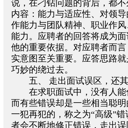
说，在刁钻问题的背后，都不
内容：能力与适应性、对领导
作能力与团队精神、职业作风
能力。应聘者的回答将成为面
他的重要依据。对应聘者而言
实意图至关重要。应答思路就
巧妙的绕过去。
五、 走出面试误区，还其
在求职面试中，没有人能
而有些错误却是一些相当聪明
一犯再犯的，称之为“高级”
者会不断地修正错误，走出误