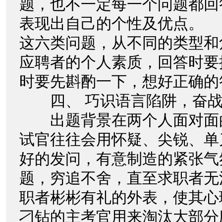
题，也不一定每一个问题都回
表现出自己的个性及优点。
这六类问题，从不同的类型和
应聘者的个人素质，回答时要
时要先斟酌一下，想好正确的
四、 巧识语言陷阱，奋战
出题背景在两个人面对面
试官往往会用怀疑、尖锐、单
好的发问，有意制造的紧张气
题，穷追不舍，直至求职者无
职者彬彬有礼的外表，使其心
刁钻的主考官用来淘汰大部分