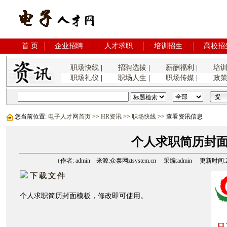
首 页
企业招聘
人才求职
培训招生
高校招
职场快线
|
招聘选拔
|
薪酬福利
|
培
职场礼仪
|
职场人生
|
职场传媒
|
政
您当前位置:
电子人才网首页
>>
HR资讯
>>
职场快线
>> 查看资讯信息
个人求职简历封
（作者: admin 来源:众泰网ztsystem.cn 采编:admin 更新时间:2006
下载文件
个人求职简历封面模板，修改即可使用。