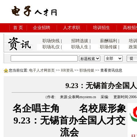
首 页
企业招聘
人才求职
培训招生
高校招
职场快线
|
招聘选拔
|
薪酬福利
|
培
职场礼仪
|
职场人生
|
职场传媒
|
政
您当前位置:
电子人才网首页
>>
HR资讯
>>
职场传媒
>> 查看资讯信息
9.23：无锡首办全国
（作者: 来源:众泰网ztsystem.cn 采编: 更新时间:2006-9-3
名企唱主角 名校展形象
9.23：无锡首办全国人才交
流会