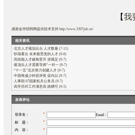
【
我
感谢
金华招聘网
提供技术支持
http://www.3307job.cn/
相关资讯
·
北京人才规划出台 人才数量 (7-11)
·
职场看台 未来最受宠的人才 (9-8)
·
高技能人才破格晋升 浙规定 (9-7)
·
最顶尖人才需要导师“一对一 (9-7)
·
“十一五”北京努力创建人才 (9-7)
·
中国将减少科技评奖 促向以 (9-7)
·
人事部:07国家机关公务员 (9-7)
·
高学历对工作满意高 跳槽可 (9-5)
发表评论
*
登录名：
Email：
*
标 题：
*
内 容：