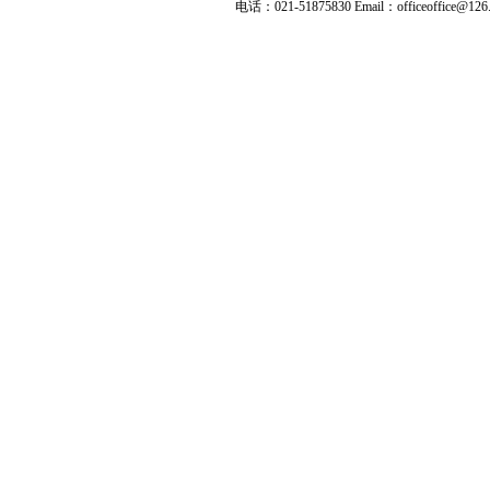
电话：021-51875830 Email：officeoffice@126.