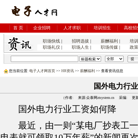
首 页
企业招聘
人才求职
培训招生
高校招
职场快线
|
招聘选拔
|
薪酬福利
|
培
职场礼仪
|
职场人生
|
职场传媒
|
政
您当前位置:
电子人才网首页
>>
HR资讯
>>
薪酬福利
>> 查看资讯信息
国外电力行业
（作者: 来源:众泰网ztsystem.cn 采编: 更新时间:
国外电力行业工资如何降
最近，由一则“某电厂抄表工一
电表就可领取10万年薪”的新闻再