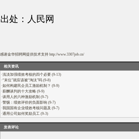
出处：人民网
感谢
金华招聘网
提供技术支持
http://www.3307job.cn/
相关资讯
·
浅淡加强绩效考核的四个必要 (9-13)
·
“末位”就应该被“淘汰”吗 (9-8)
·
如何构建民企员工激励机制？ (9-9)
·
薪酬谈判的十大攻略 (9-9)
·
谈用人的六种激励机制 (9-7)
·
警惕：绩效评价的负面影响 (9-7)
·
我国国有企业绩效考核问题及 (9-7)
·
通用公司如何奖励员工 (9-3)
发表评论