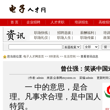
首 页
企业招聘
人才求职
培训招生
高校招
职场快线
|
招聘选拔
|
薪酬福利
|
培
职场礼仪
|
职场人生
|
职场传媒
|
政
您当前位置:
电子人才网首页
>>
HR资讯
>>
生活空间
>> 查看资讯信息
曾仕强：笑谈中国
（作者: admin 来源:众泰网ztsystem.cn 采编:admin 更新时间:2006
一 中的意思，是合
理。凡事求合理，是中国人
特質。