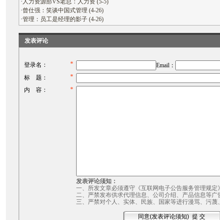
·
人力资源部VS老总：人力资 (5-5)
·
曾仕强：笑谈中国式管理 (4-26)
·
管理：员工是经理的影子 (4-26)
发表评论
*
登录名：
Email：
*
标 题：
*
内 容：
发表评论须知：
一、所发文章必须遵守《互联网电子公告服务管理规定
二、严禁发布供求代理信息、公司介绍、产品信息等广
三、严禁对个人、实体、民族、国家等进行漫骂、污蔑