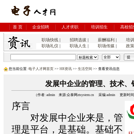
首 页
企业招聘
人才求职
培训招生
高校招
职场快线
|
招聘选拔
|
薪酬福利
|
培
职场礼仪
|
职场人生
|
职场传媒
|
政
您当前位置:
电子人才网首页
>>
HR资讯
>>
生活空间
>> 查看资讯信息
发展中企业的管理、技术、
（作者: admin 来源:众泰网ztsystem.cn 采编:admin 更新时间:200
序言
对发展中企业来是，管
理是平台，是基础。基础不