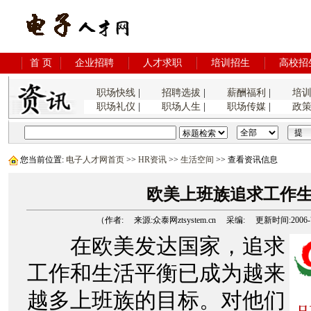
首 页
企业招聘
人才求职
培训招生
高校招
职场快线
|
招聘选拔
|
薪酬福利
|
培
职场礼仪
|
职场人生
|
职场传媒
|
政
您当前位置:
电子人才网首页
>>
HR资讯
>>
生活空间
>> 查看资讯信息
欧美上班族追求工作
（作者: 来源:众泰网ztsystem.cn 采编: 更新时间:2006-7-9
在欧美发达国家，追求
工作和生活平衡已成为越来
越多上班族的目标。对他们