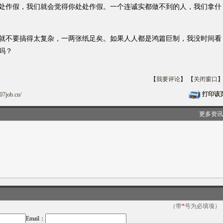
作假，我们就会觉得你处处作假。一个连诚实都做不到的人，我们拿什
不要搞得太复杂，一两张纸足矣。如果人人都是鸿篇巨制，我没时间看
吗？
【
我要评论
】 【
关闭窗口
打印该
07job.cn/
更多资讯
（带
*
号为必填项）
Email：