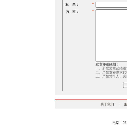
*
标 题：
*
内 容：
发表评论须知：
一、所发文章必须遵
二、严禁发布供求代
三、严禁对个人、实
关于我们
｜
电话：021-5