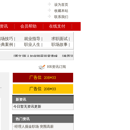
设为首页
收藏本站
联系我们
资讯
会员帮助
在线支付
职场技巧
|
就业指导
|
求职面试
|
经典案例
|
职业人生
|
职场故事
|
[图文]新人如何能获前辈青睐
[推荐]面试前先塑造职业形象
[推荐]毕业生
HR资讯订阅
新资讯
今日暂无资讯更新
热门资讯
·
经理人掘金职场 突围高薪