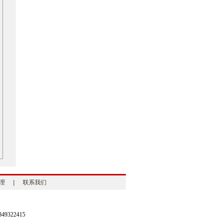
理
｜
联系我们
9322415