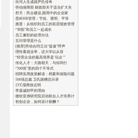
·
坎坷人生成就尹氏传奇
·
劳动保障部 财政部关于适当扩大失
·
舒天：民企建设,困局中的企业家
·
思科HR管理：节俭、透明、平等
·
惠普：从组织到员工的双层绩效管理
·
“华阳”和员工一起成长
·
员工兼职的处理办法
·
五问管理是什么
·
[推荐]劳动合同立法“提速”呼声
·
理性看就业率，还大学以从容
·
“经营企业的最高境界是‘玩企’”
·
传化人才：大路朝天，与你同行
·
“500强”里的四个不等式
·
招聘实用政策解读：档案和保险问题
·
500强总裁 卫氏跳槽启示录
·
23℃儒商徐志明
·
李嘉诚卸甲的理由
·
微软亚洲研究院启动联合人才培养计
·
初创企业，如何设计薪酬？