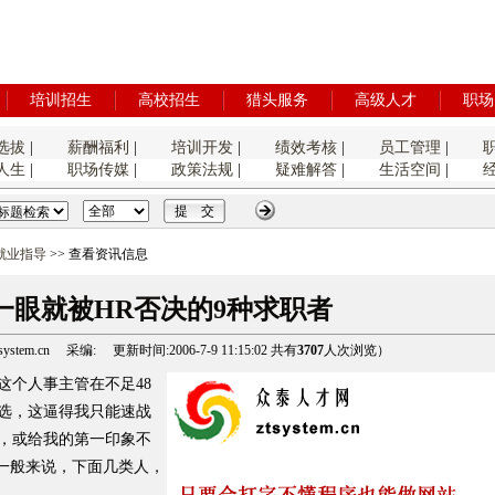
培训招生
高校招生
猎头服务
高级人才
职场
选拔
|
薪酬福利
|
培训开发
|
绩效考核
|
员工管理
|
人生
|
职场传媒
|
政策法规
|
疑难解答
|
生活空间
|
就业指导
>> 查看资讯信息
]一眼就被HR否决的9种求职者
tem.cn 采编: 更新时间:2006-7-9 11:15:02 共有
3707
人次浏览）
这个人事主管在不足48
选，这逼得我只能速战
，或给我的第一印象不
。一般来说，下面几类人，