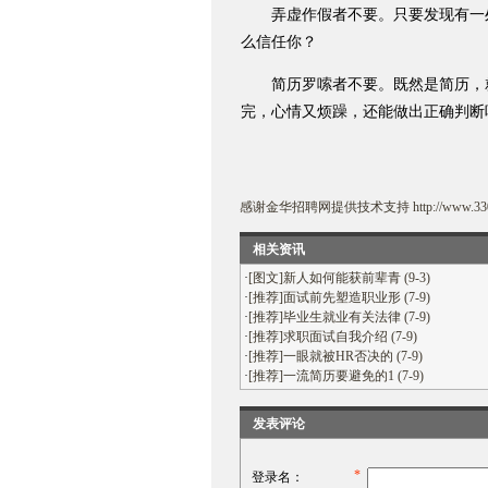
弄虚作假者不要。只要发现有一处
么信任你？
简历罗嗦者不要。既然是简历，就
完，心情又烦躁，还能做出正确判断
感谢
金华招聘网
提供技术支持
http://www.33
相关资讯
·
[图文]新人如何能获前辈青 (9-3)
·
[推荐]面试前先塑造职业形 (7-9)
·
[推荐]毕业生就业有关法律 (7-9)
·
[推荐]求职面试自我介绍 (7-9)
·
[推荐]一眼就被HR否决的 (7-9)
·
[推荐]一流简历要避免的1 (7-9)
发表评论
*
登录名：