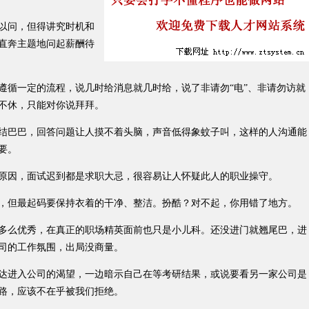
以问，但得讲究时机和
直奔主题地问起薪酬待
循一定的流程，说几时给消息就几时给，说了非请勿“电”、非请勿访就
不休，只能对你说拜拜。
巴巴，回答问题让人摸不着头脑，声音低得象蚊子叫，这样的人沟通能
要。
因，面试迟到都是求职大忌，很容易让人怀疑此人的职业操守。
但最起码要保持衣着的干净、整洁。扮酷？对不起，你用错了地方。
么优秀，在真正的职场精英面前也只是小儿科。还没进门就翘尾巴，进
司的工作氛围，出局没商量。
进入公司的渴望，一边暗示自己在等考研结果，或说要看另一家公司是
路，应该不在乎被我们拒绝。