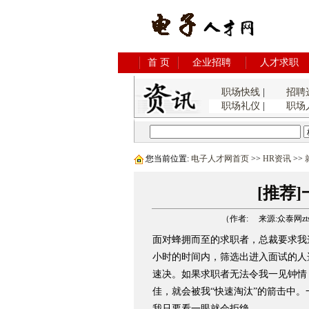
首 页
企业招聘
人才求职
职场快线
|
招聘
职场礼仪
|
职场
您当前位置:
电子人才网首页
>>
HR资讯
>>
[推荐
（作者: 来源:众泰网ztsys
面对蜂拥而至的求职者，总裁要求我
小时的时间内，筛选出进入面试的人
速决。如果求职者无法令我一见钟情
佳，就会被我“快速淘汰”的箭击中
我只要看一眼就会拒绝。