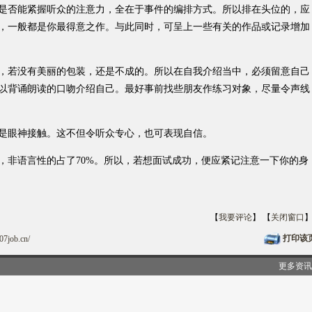
否能紧握听众的注意力，全在于事件的编排方式。所以排在头位的，应
，一般都是你最得意之作。与此同时，可呈上一些有关的作品或记录增加
若没有美丽的包装，还是不成的。所以在自我介绍当中，必须留意自己
以背诵朗读的口吻介绍自己。最好事前找些朋友作练习对象，尽量令声线
眼神接触。这不但令听众专心，也可表现自信。
非语言性的占了70%。所以，若想面试成功，便应紧记注意一下你的身
【
我要评论
】 【
关闭窗口
打印该
07job.cn/
更多资讯