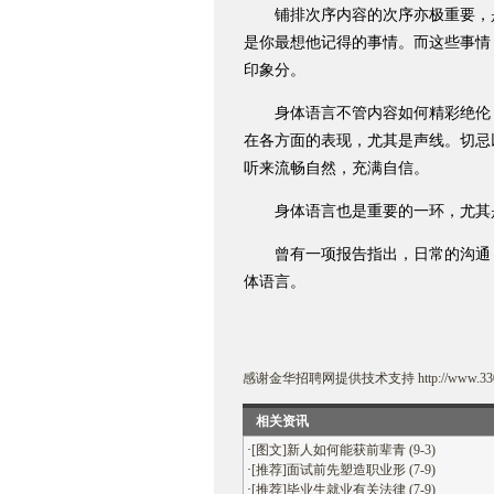
铺排次序内容的次序亦极重要，是
是你最想他记得的事情。而这些事情
印象分。
身体语言不管内容如何精彩绝伦，
在各方面的表现，尤其是声线。切忌
听来流畅自然，充满自信。
身体语言也是重要的一环，尤其是
曾有一项报告指出，日常的沟通，
体语言。
感谢
金华招聘网
提供技术支持
http://www.33
相关资讯
·
[图文]新人如何能获前辈青 (9-3)
·
[推荐]面试前先塑造职业形 (7-9)
·
[推荐]毕业生就业有关法律 (7-9)