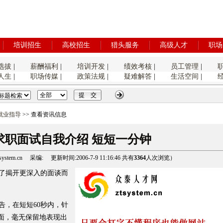
培训招生
高校招生
猎头服务
高级人才
职场
选拔
|
薪酬福利
|
培训开发
|
绩效考核
|
员工管理
|
人生
|
职场传媒
|
政策法规
|
疑难解答
|
生活空间
|
就业指导
>> 查看资讯信息
]求职面试自我介绍 短短一分钟
tem.cn 采编: 更新时间:2006-7-9 11:16:46 共有
3364
人次浏览）
了揭开更深入的面谈而
，在短短60秒内，针
一面，毫无保留地表现出