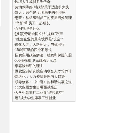
·
坎坷人生成就尹氏传奇
·
劳动保障部 财政部关于适当扩大失
·
舒天：民企建设,困局中的企业家
·
惠普：从组织到员工的双层绩效管理
·
“华阳”和员工一起成长
·
五问管理是什么
·
[推荐]劳动合同立法“提速”呼声
·
“经营企业的最高境界是‘玩企’”
·
传化人才：大路朝天，与你同行
·
“500强”里的四个不等式
·
招聘实用政策解读：档案和保险问题
·
500强总裁 卫氏跳槽启示录
·
李嘉诚卸甲的理由
·
微软亚洲研究院启动联合人才培养计
·
网络化：人力资源管理的大趋势
·
领导修炼：《中庸》的和谐共赢之道
·
北大应届女生自曝面试经历
·
大学生暑期打工凸显“维权真空”
·
近7成大学生愿零工资就业