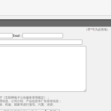
（带
*
号为必填项）
Email：
守《互联网电子公告服务管理规定》；
理信息、公司介绍、产品信息等广告宣传信息；
体、民族、国家等进行漫骂、污蔑、诽谤。