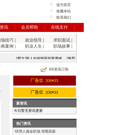
设为首页
收藏本站
联系我们
资讯
会员帮助
在线支付
职场技巧
|
就业指导
|
求职面试
|
经典案例
|
职业人生
|
职场故事
|
[图文]新人如何能获前辈青睐
[推荐]面试前先塑造职业形象
[推荐]毕业
HR资讯订阅
新资讯
今日暂无资讯更新
热门资讯
·
经理人掘金职场 突围高薪