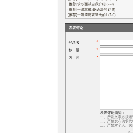
·
[推荐]求职面试自我介绍 (7-9)
·
[推荐]一眼就被HR否决的 (7-9)
·
[推荐]一流简历要避免的1 (7-9)
发表评论
*
登录名：
*
标 题：
*
内 容：
发表评论须知：
一、所发文章必须遵
二、严禁发布供求代
三、严禁对个人、实